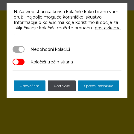
Naša web stranica koristi kolačiće kako bismo vam
pružili najbolje moguće korisničko iskustvo.
Informacije o kolačićima koje koristimo ili opcije za
isključivanje kolačića možete pronaći u
postavkama
.
Neophodni kolačići
Neophodni kolačići
Kolačići trećih strana
Kolačići trećih strana
Prihvaćam
Postavke
Spremi postavke