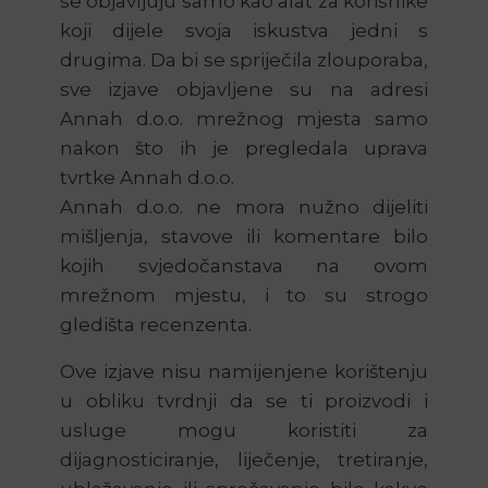
se objavljuju samo kao alat za korisnike
koji dijele svoja iskustva jedni s
drugima. Da bi se spriječila zlouporaba,
sve izjave objavljene su na adresi
Annah d.o.o. mrežnog mjesta samo
nakon što ih je pregledala uprava
tvrtke Annah d.o.o.
Annah d.o.o. ne mora nužno dijeliti
mišljenja, stavove ili komentare bilo
kojih svjedočanstava na ovom
mrežnom mjestu, i to su strogo
gledišta recenzenta.
Ove izjave nisu namijenjene korištenju
u obliku tvrdnji da se ti proizvodi i
usluge mogu koristiti za
dijagnosticiranje, liječenje, tretiranje,