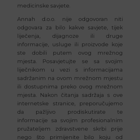
medicinske savjete.
Annah d.o.o. nije odgovoran niti
odgovara za bilo kakve savjete, tijek
liječenja, dijagnoze ili druge
informacije, usluge ili proizvode koje
ste dobili putem ovog mrežnog
mjesta. Posavjetujte se sa svojim
liječnikom u vezi s informacijama
sadržanim na ovom mrežnom mjestu
ili dostupnima preko ovog mrežnom
mjesta. Nakon čitanja sadržaja s ove
internetske stranice, preporučujemo
da pažljivo prodiskutirate te
informacije sa svojim profesionalnim
pružateljem zdravstvene skrbi prije
nego što primijenite bilo koju od