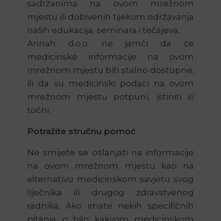
sadržanima na ovom mrežnom
mjestu ili dobivenih tijekom održavanja
naših edukacija, seminara i tečajeva.
Annah d.o.o. ne jamči da će
medicinske informacije na ovom
mrežnom mjestu biti stalno dostupne;
ili da su medicinski podaci na ovom
mrežnom mjestu potpuni, istiniti ili
točni.
Potražite stručnu pomoć
Ne smijete se oslanjati na informacije
na ovom mrežnom mjestu kao na
alternativu medicinskom savjetu svog
liječnika ili drugog zdravstvenog
radnika. Ako imate nekih specifičnih
pitanja o bilo kakvom medicinskom