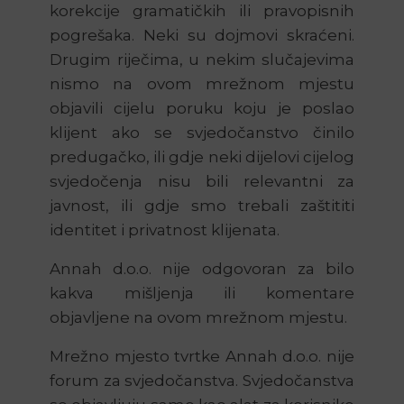
korekcije gramatičkih ili pravopisnih
pogrešaka. Neki su dojmovi skraćeni.
Drugim riječima, u nekim slučajevima
nismo na ovom mrežnom mjestu
objavili cijelu poruku koju je poslao
klijent ako se svjedočanstvo činilo
predugačko, ili gdje neki dijelovi cijelog
svjedočenja nisu bili relevantni za
javnost, ili gdje smo trebali zaštititi
identitet i privatnost klijenata.
Annah d.o.o. nije odgovoran za bilo
kakva mišljenja ili komentare
objavljene na ovom mrežnom mjestu.
Mrežno mjesto tvrtke Annah d.o.o. nije
forum za svjedočanstva. Svjedočanstva