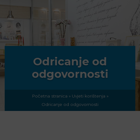
Odricanje od
odgovornosti
Početna stranica
»
Uvjeti korištenja
»
Odricanje od odgovornosti