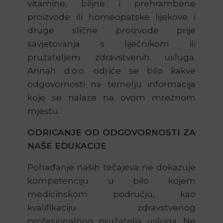
vitamine, biljne i prehrambene
proizvode ili homeopatske lijekove i
druge slične proizvode prije
savjetovanja s liječnikom ili
pružateljem zdravstvenih usluga.
Annah d.o.o. odriče se bilo kakve
odgovornosti na temelju informacija
koje se nalaze na ovom mrežnom
mjestu.
ODRICANJE OD ODGOVORNOSTI ZA
NAŠE EDUKACIJE
Pohađanje naših tečajeva ne dokazuje
kompetenciju u bilo kojem
medicinskom području, kao
kvalifikaciju zdravstvenog
profesionalnog pružatelja usluga. Ne