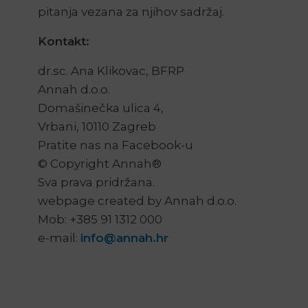
pitanja vezana za njihov sadržaj.
Kontakt:
dr.sc. Ana Klikovac, BFRP
Annah d.o.o.
Domašinečka ulica 4,
Vrbani, 10110 Zagreb
Pratite nas na Facebook-u
© Copyright Annah®
Sva prava pridržana.
webpage created by Annah d.o.o.
Mob: +385 91 1312 000
e-mail:
info@annah.hr