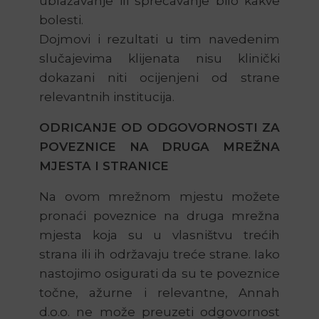
ublažavanje ili sprečavanje bilo kakve
bolesti.
Dojmovi i rezultati u tim navedenim
slučajevima klijenata nisu klinički
dokazani niti ocijenjeni od strane
relevantnih institucija.
ODRICANJE OD ODGOVORNOSTI ZA
POVEZNICE NA DRUGA MREŽNA
MJESTA I STRANICE
Na ovom mrežnom mjestu možete
pronaći poveznice na druga mrežna
mjesta koja su u vlasništvu trećih
strana ili ih održavaju treće strane. Iako
nastojimo osigurati da su te poveznice
točne, ažurne i relevantne, Annah
d.o.o. ne može preuzeti odgovornost