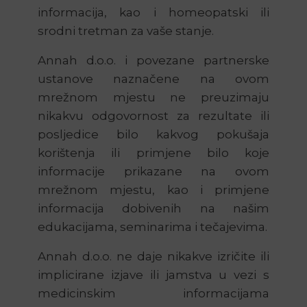
informacija, kao i homeopatski ili
srodni tretman za vaše stanje.
Annah d.o.o. i povezane partnerske
ustanove naznačene na ovom
mrežnom mjestu ne preuzimaju
nikakvu odgovornost za rezultate ili
posljedice bilo kakvog pokušaja
korištenja ili primjene bilo koje
informacije prikazane na ovom
mrežnom mjestu, kao i primjene
informacija dobivenih na našim
edukacijama, seminarima i tečajevima.
Annah d.o.o. ne daje nikakve izričite ili
implicirane izjave ili jamstva u vezi s
medicinskim informacijama