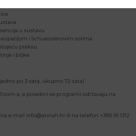
čice
sustava
esencija u sustavu
eopatijom i Schuesslerovim solima
stojeću praksu
inje i biljke
jedno po 3 sata, ukupno 72 sata)
Zoom-a, a posebni se programi održavaju na
na e-mail info@annah.hr ili na telefon +385 91 1312