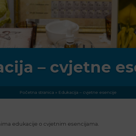
cija – cvjetne es
Početna stranica
»
Edukacija – cvjetne esencije
mima edukacije o cvjetnim esencijama.