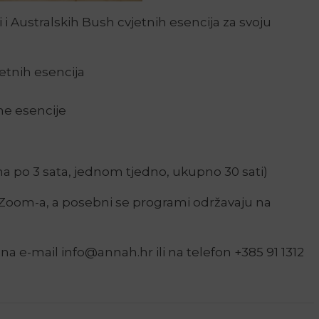
 Australskih Bush cvjetnih esencija za svoju
etnih esencija
ne esencije
na po 3 sata, jednom tjedno, ukupno 30 sati)
Zoom-a, a posebni se programi održavaju na
na e-mail info@annah.hr ili na telefon +385 91 1312