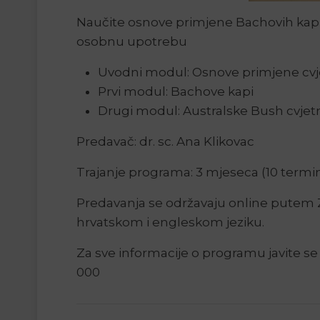
Naučite osnove primjene Bachovih kapi i
osobnu upotrebu
Uvodni modul: Osnove primjene cvj
Prvi modul: Bachove kapi
Drugi modul: Australske Bush cvjet
Predavač: dr. sc. Ana Klikovac
Trajanje programa: 3 mjeseca (10 termi
Predavanja se održavaju online putem 
hrvatskom i engleskom jeziku.
Za sve informacije o programu javite se 
000