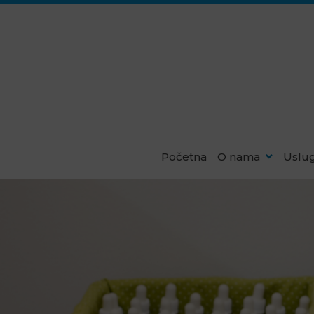
Početna
O nama
Uslu