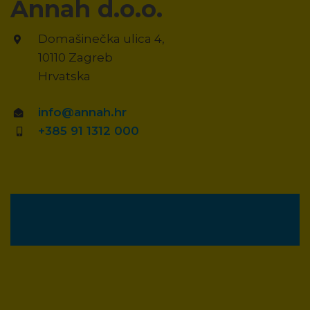
Annah d.o.o.
Domašinečka ulica 4,
10110 Zagreb
Hrvatska
info@annah.hr
+385 91 1312 000