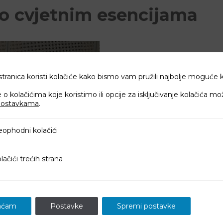
o cvjetnim esencijama
tranica koristi kolačiće kako bismo vam pružili najbolje moguće 
 o kolačićima koje koristimo ili opcije za isključivanje kolačića m
postavkama
.
i kolačići
ophodni kolačići
u prirodnih metoda iscjeljivanja u svojoj praksi.
trećih strana
lačići trećih strana
aćam
Postavke
Spremi postavke