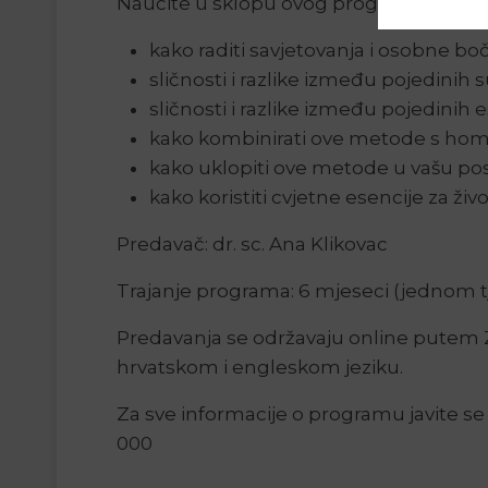
Naučite u sklopu ovog programa:
kako raditi savjetovanja i osobne bo
sličnosti i razlike između pojedinih 
sličnosti i razlike između pojedinih 
kako kombinirati ove metode s hom
kako uklopiti ove metode u vašu po
kako koristiti cvjetne esencije za život
Predavač: dr. sc. Ana Klikovac
Trajanje programa: 6 mjeseci (jednom t
Predavanja se održavaju online putem 
hrvatskom i engleskom jeziku.
Za sve informacije o programu javite se 
000